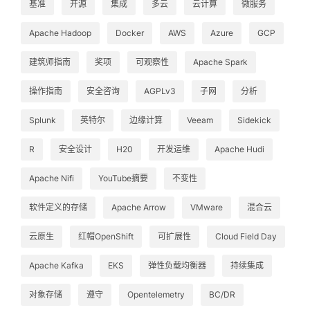
基准
开源
集成
多云
云计算
微服务
Apache Hadoop
Docker
AWS
Azure
GCP
建筑师指南
奖项
可观察性
Apache Spark
操作指南
安全咨询
AGPLv3
子网
分析
Splunk
英特尔
边缘计算
Veeam
Sidekick
R
安全设计
H20
开发运维
Apache Hudi
Apache Nifi
YouTube摘要
不变性
软件定义的存储
Apache Arrow
VMware
混合云
云原生
红帽OpenShift
可扩展性
Cloud Field Day
Apache Kafka
EKS
弹性负载均衡器
持续集成
对象存储
遵守
Opentelemetry
BC/DR