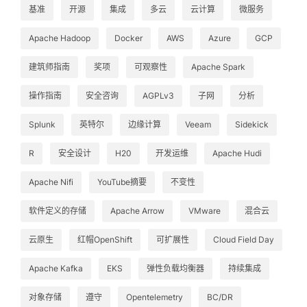
基准
开源
集成
多云
云计算
微服务
Apache Hadoop
Docker
AWS
Azure
GCP
建筑师指南
奖项
可观察性
Apache Spark
操作指南
安全咨询
AGPLv3
子网
分析
Splunk
英特尔
边缘计算
Veeam
Sidekick
R
安全设计
H20
开发运维
Apache Hudi
Apache Nifi
YouTube摘要
不变性
软件定义的存储
Apache Arrow
VMware
混合云
云原生
红帽OpenShift
可扩展性
Cloud Field Day
Apache Kafka
EKS
弹性负载均衡器
持续集成
对象存储
遵守
Opentelemetry
BC/DR