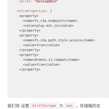
     secret:
"minioadmin"
    extraProperties:
 |
     <property>
       <name>fs.s3a.endpoint</name>
       <value>play.min.io</value>
     </property>
     <property>
       <name>fs.s3a.path.style.access</name>
       <value>true</value>
     </property>
     <property>
       <name>dremio.s3.compat</name>
       <value>true</value>
     </property>
我们将 设置
distStorage
为
aws
，存储桶的名