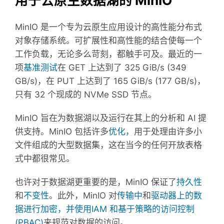
用于云原生数据湖的 MinIO
MinIO 是一个专为云原生应用设计的高性能分布式
对象存储系统。
可扩展性和高性能的结合使每一个
工作负载，无论多么苛刻，都触手可及。
最近的一
项
基准测试
在 GET 上达到了 325 GiB/s (349
GB/s)，在 PUT 上达到了 165 GiB/s (177 GB/s)，
只有 32 个现成的 NVMe SSD 节点。
MinIO 旨在为数据湖以及运行在其上的分析和 AI 提
供支持。
MinIO 包括许多
优化，
用于处理由许多小
文件组成的大型数据集，这在当今的任何开放表格
式中都很常见。
也许对于数据湖更重要的是，MinIO 保证了
持久性
和
不变性
。
此外，MinIO 对
传输中
和
驱动器上的数
据进行加密，并使用
IAM 和基于策略的访问控制
(PBAC)
来规范对数据的访问
。