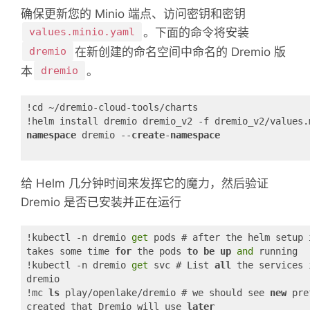
确保更新您的 Minio 端点、访问密钥和密钥
values.minio.yaml
。
下面的命令将安装
dremio
在新创建的命名空间中命名的 Dremio 版
本
dremio
。
!cd ~/dremio-cloud-tools/charts
!helm install dremio dremio_v2 -f dremio_v2/values.
namespace
 dremio --
create
-
namespace
给 Helm 几分钟时间来发挥它的魔力，然后验证
Dremio 是否已安装并正在运行
!kubectl -n dremio 
get
 pods # after the helm setup 
takes some time 
for
 the pods 
to
be
up
and
 running
!kubectl -n dremio 
get
 svc # List 
all
 the services 
dremio
!mc 
ls
 play/openlake/dremio # we should see 
new
 pre
created that Dremio will use 
later