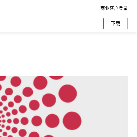
商业客户登录
下载
Splunk
不同环境
了解MinIO如何为Splunk SmartStores提供大
规模性能。
纠删码计算器
VMware
参考硬件
tes本地的
了解MinIO如何与VMware的产品组合集成，从
存储基础
持久数据平台到TKG，以及我们如何支持他们
的Kubernetes野心。