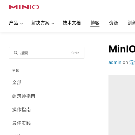
产品
解决方案
技术文档
博客
资源
训
MinIO 企业对象存储
人工智能存储
现代数据湖
Min
对象存储正在推动人工智能革命。了解MinIO如
现代多引擎数
搜索
Ctrl K
概述
何通过性能扩展领导AI存储市场。
的对象存储。
admin
on
混
特征
主题
Snowflake(雪花)
SQL Serve
全部
复制
支持Kuber
使用Snowflake Data Cloud在MinIO上查询和
了解如何将 SQL
分析多个数据源，包括流数据。无需移动数
使用，在任何
加密
支持VMwa
建筑师指南
据，只需使用SnowSQL进行查询。
移动它。
对象不可变性
自动化数
操作指南
Veeam
Commvaul
身份和访问管理
监控
最佳实践
了解MinIO和Veeam如何合作，为各种备份用
了解Commv
例提供性能和可扩展性。
务备份和恢复
信息生命周期
可扩展性