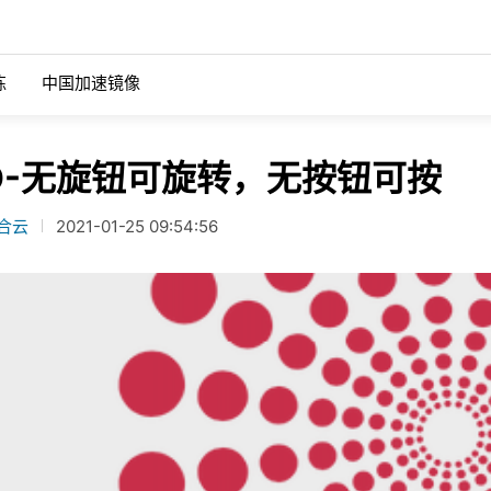
练
中国加速镜像
适用于公共云的 MinIO
混合云
IO-无旋钮可旋转，无按钮可按
据湖依赖于能够提供可扩展性能
有效的多云存储策略依赖于利用能在
AWS
了解更多关于MinIO的核心用例。
中无缝运行的架构和工具。
合云
2021-01-25 09:54:56
GCS
r
HDFS迁移
netes 的 MinIO
Azure
 Server 2022 与 MinIO 配合
使用来自MinIO的高性能、Kuberne
云上运行查询您的数据，而无需
对象存储，现代化并简化您的大数据
适用于私有云的 MinIO
re Tanzu 的 MinIO
设施。
据管理界面
OpenShift
t
集成
SUSE Rancher
ault和MinIO如何合作，为关键任
浏览我们广泛的集成组合。
工作负载提供可扩展的性能。