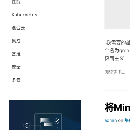
性能
版本
S3 兼容
Kubernetes
支持OpenShift 的 MinIO
混合云
集成
“我需要的越
个名为qm
基准
极简主义
安全
阅读更多...
多云
将Min
admin
on
集