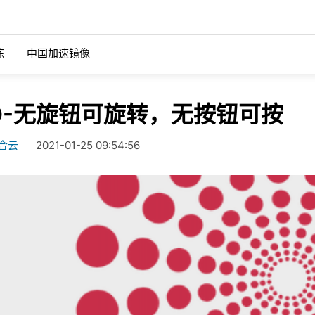
练
中国加速镜像
适用于公共云的 MinIO
混合云
IO-无旋钮可旋转，无按钮可按
据湖依赖于能够提供可扩展性能
有效的多云存储策略依赖于利用能在
AWS
了解更多关于MinIO的核心用例。
中无缝运行的架构和工具。
合云
2021-01-25 09:54:56
GCS
r
HDFS迁移
netes 的 MinIO
Azure
 Server 2022 与 MinIO 配合
使用来自MinIO的高性能、Kuberne
云上运行查询您的数据，而无需
对象存储，现代化并简化您的大数据
适用于私有云的 MinIO
re Tanzu 的 MinIO
设施。
据管理界面
OpenShift
t
集成
SUSE Rancher
ault和MinIO如何合作，为关键任
浏览我们广泛的集成组合。
工作负载提供可扩展的性能。