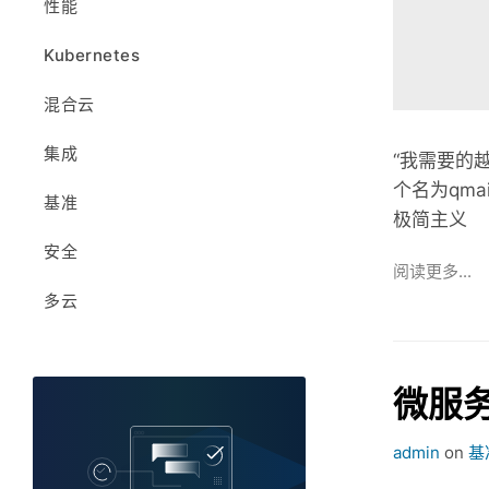
性能
版本
S3 兼容
Kubernetes
支持OpenShift 的 MinIO
混合云
集成
“我需要的越
个名为qm
基准
极简主义
安全
阅读更多...
多云
微服
admin
on
基