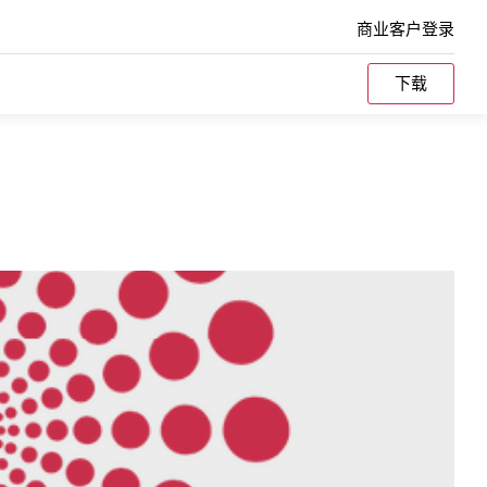
商业客户登录
下载
Splunk
不同环境
了解MinIO如何为Splunk SmartStores提供大
规模性能。
纠删码计算器
VMware
参考硬件
tes本地的
了解MinIO如何与VMware的产品组合集成，从
存储基础
持久数据平台到TKG，以及我们如何支持他们
的Kubernetes野心。