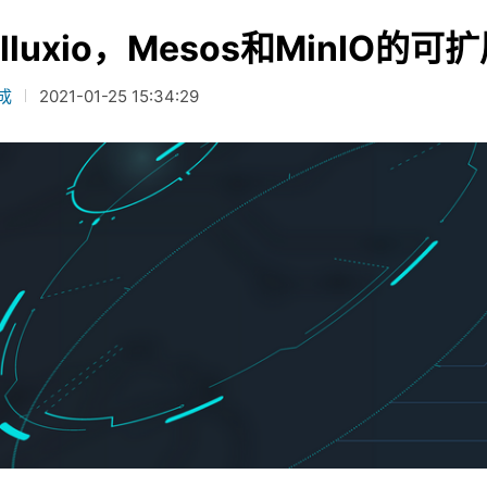
lluxio，Mesos和MinIO
成
2021-01-25 15:34:29