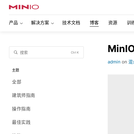
产品
解决方案
技术文档
博客
资源
训
MinIO 企业对象存储
人工智能存储
现代数据湖
Min
对象存储正在推动人工智能革命。了解MinIO如
现代多引擎数
搜索
Ctrl K
概述
何通过性能扩展领导AI存储市场。
的对象存储。
admin
on
混
特征
主题
Snowflake(雪花)
SQL Serve
全部
复制
支持Kuber
使用Snowflake Data Cloud在MinIO上查询和
了解如何将 SQL
分析多个数据源，包括流数据。无需移动数
使用，在任何
加密
支持VMwa
建筑师指南
据，只需使用SnowSQL进行查询。
移动它。
对象不可变性
自动化数
操作指南
Veeam
Commvaul
身份和访问管理
监控
最佳实践
了解MinIO和Veeam如何合作，为各种备份用
了解Commv
例提供性能和可扩展性。
务备份和恢复
信息生命周期
可扩展性