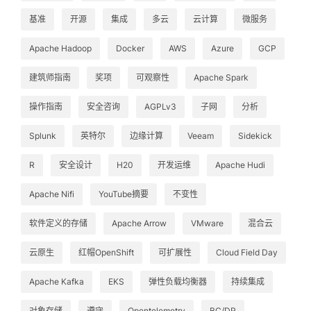
基准
开源
集成
多云
云计算
微服务
Apache Hadoop
Docker
AWS
Azure
GCP
建筑师指南
奖项
可观察性
Apache Spark
操作指南
安全咨询
AGPLv3
子网
分析
Splunk
英特尔
边缘计算
Veeam
Sidekick
R
安全设计
H20
开发运维
Apache Hudi
Apache Nifi
YouTube摘要
不变性
软件定义的存储
Apache Arrow
VMware
混合云
云原生
红帽OpenShift
可扩展性
Cloud Field Day
Apache Kafka
EKS
弹性负载均衡器
持续集成
对象存储
遵守
Opentelemetry
BC/DR