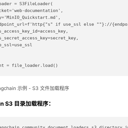
oader = S3FileLoader(

cket='web-documentation',

y='MinIO_Quickstart.md',

dpoint_url=f'http{"s" if use_ssl else ""}://{endpoi
s_access_key_id=access_key,

s_secret_access_key=secret_key,

e_ssl=use_ssl

angchain 示例 - S3 文件加载程序
ain S3 目录加载程序：
angchain_community.document_loaders.s3_directory i