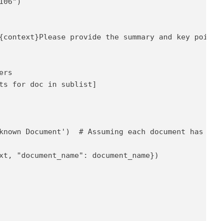
06")

{context}Please provide the summary and key points
rs

ts for doc in sublist] 

known Document')  # Assuming each document has a '
xt, "document_name": document_name})
