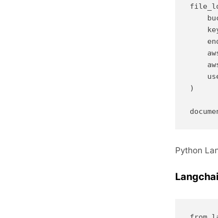
file_l
    bu
    ke
    en
    aw
    aw
    us
)

Python L
Langch
from l