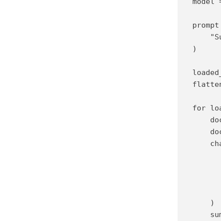
model 
prompt
    "S
)

loaded
flatte
for lo
    do
    do
    ch
      
      
      
      
    )

    su