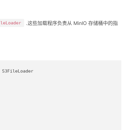
ileLoader
.这些加载程序负责从 MinIO 存储桶中的指
S3FileLoader
