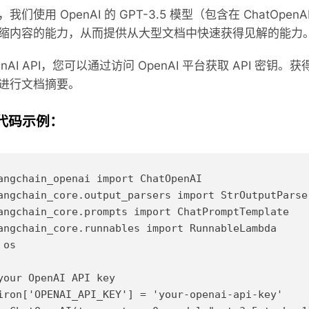
们使用 OpenAI 的 GPT-3.5 模型（包含在 ChatOpe
缩内容的能力，从而提供从大型文档中快速获得见解的能力
enAI API，您可以通过访问 OpenAI 平台获取 API 密
进行文档摘要。
代码示例：
angchain_openai import ChatOpenAI

angchain_core.output_parsers import StrOutputParser
angchain_core.prompts import ChatPromptTemplate

angchain_core.runnables import RunnableLambda

os

your OpenAI API key

iron['OPENAI_API_KEY'] = 'your-openai-api-key'
