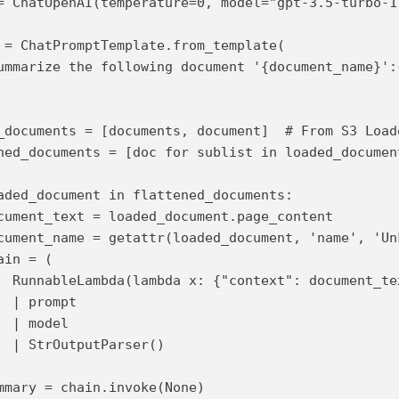
= ChatOpenAI(temperature=0, model="gpt-3.5-turbo-11
 = ChatPromptTemplate.from_template(

ummarize the following document '{document_name}':
_documents = [documents, document]  # From S3 Loade
ned_documents = [doc for sublist in loaded_documen
aded_document in flattened_documents:

cument_text = loaded_document.page_content

cument_name = getattr(loaded_document, 'name', 'Un
ain = (

  RunnableLambda(lambda x: {"context": document_te
  | prompt

  | model

  | StrOutputParser()

mmary = chain.invoke(None)
