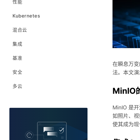
性能
版本
S3 兼容
Kubernetes
支持OpenShift 的 MinIO
混合云
集成
基准
在瞬息万变
安全
法。本文演示了
多云
MinI
MinIO 
如照片、视
使其成为现