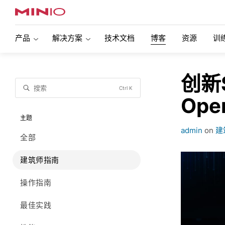
产品
解决方案
技术文档
博客
资源
训
MinIO 企业对象存储
人工智能存储
现代数据湖
创新
对象存储正在推动人工智能革命。了解MinIO如
现代多引擎数
搜索
Ctrl K
概述
何通过性能扩展领导AI存储市场。
的对象存储。
Ope
特征
主题
Snowflake(雪花)
SQL Serve
admin
on
建
全部
复制
支持Kuber
使用Snowflake Data Cloud在MinIO上查询和
了解如何将 SQL
分析多个数据源，包括流数据。无需移动数
使用，在任何
加密
支持VMwa
建筑师指南
据，只需使用SnowSQL进行查询。
移动它。
对象不可变性
自动化数
操作指南
Veeam
Commvaul
身份和访问管理
监控
最佳实践
了解MinIO和Veeam如何合作，为各种备份用
了解Commv
例提供性能和可扩展性。
务备份和恢复
信息生命周期
可扩展性