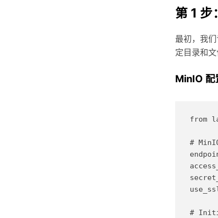
第 1 
最初，我们专
定目录和文
MinIO 
from l
# MinI
endpoi
access
secret
use_ss
# Init