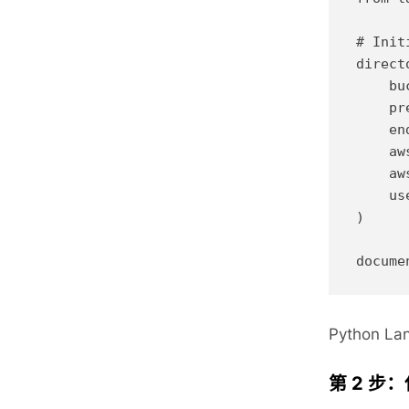
# Init
direct
    bu
    pr
    en
    aw
    aw
    us
)

Python L
第 2 步：