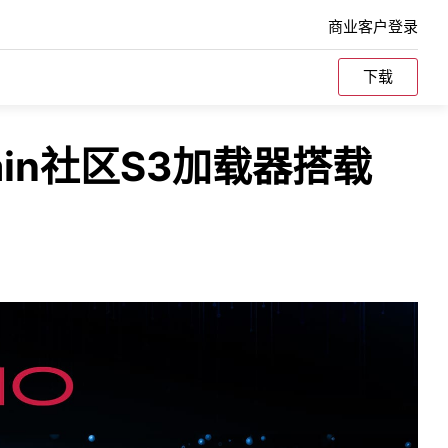
商业客户登录
下载
Splunk
ain社区S3加载器搭载
不同环境
了解MinIO如何为Splunk SmartStores提供大
规模性能。
纠删码计算器
VMware
参考硬件
tes本地的
了解MinIO如何与VMware的产品组合集成，从
存储基础
持久数据平台到TKG，以及我们如何支持他们
的Kubernetes野心。