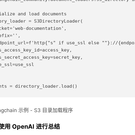
ialize and load documents

ory_loader = S3DirectoryLoader(

cket='web-documentation',

efix='',

dpoint_url=f'http{"s" if use_ssl else ""}://{endpoi
s_access_key_id=access_key, 

s_secret_access_key=secret_key, 

e_ssl=use_ssl

angchain 示例 - S3 目录加载程序
使用 OpenAI 进行总结