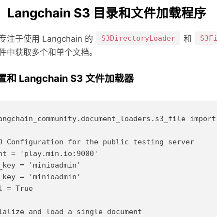
步：Langchain S3 目录和文件加载程序
注于使用 Langchain 的
S3DirectoryLoader
和
S3F
件中获取多个和单个文档。
配置和 Langchain S3 文件加载器
angchain_community.document_loaders.s3_file import 
O Configuration for the public testing server

nt = 'play.min.io:9000'

_key = 'minioadmin'

_key = 'minioadmin'

l = True

ialize and load a single document
