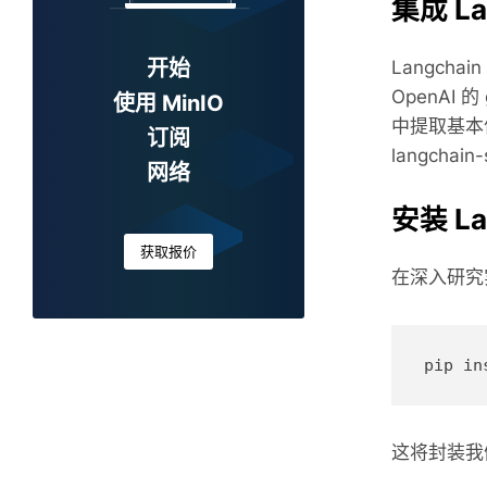
集成 La
开始
Langch
OpenAI
使用 MinIO
中提取基本
订阅
langchai
网络
安装 La
获取报价
在深入研究实
这将封装我们