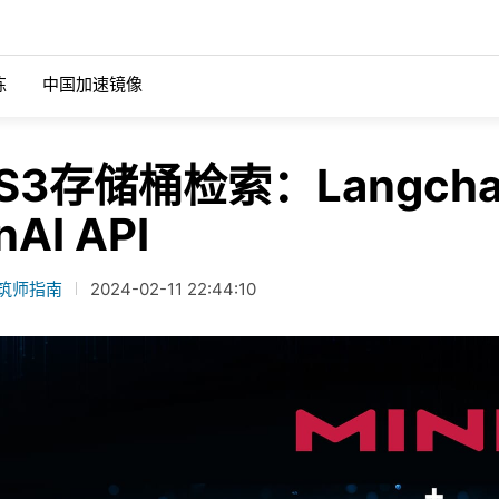
练
中国加速镜像
适用于公共云的 MinIO
混合云
S3存储桶检索：Langch
据湖依赖于能够提供可扩展性能
有效的多云存储策略依赖于利用能在
AWS
了解更多关于MinIO的核心用例。
中无缝运行的架构和工具。
nAI API
GCS
r
HDFS迁移
筑师指南
2024-02-11 22:44:10
netes 的 MinIO
Azure
 Server 2022 与 MinIO 配合
使用来自MinIO的高性能、Kuberne
云上运行查询您的数据，而无需
对象存储，现代化并简化您的大数据
适用于私有云的 MinIO
re Tanzu 的 MinIO
设施。
据管理界面
OpenShift
t
集成
SUSE Rancher
ault和MinIO如何合作，为关键任
浏览我们广泛的集成组合。
工作负载提供可扩展的性能。