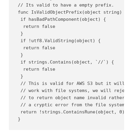
// Its valid to have a empty prefix.

func IsValidObjectPrefix(object string) bool
 if hasBadPathComponent(object) {

  return false

 }

 if !utf8.ValidString(object) {

  return false

 }

 if strings.Contains(object, `//`) {

  return false

 }

 // This is valid for AWS S3 but it will nev
 // work with file systems, we will reject h
 // to return object name invalid rather tha
 // a cryptic error from the file system.

 return !strings.ContainsRune(object, 0)
