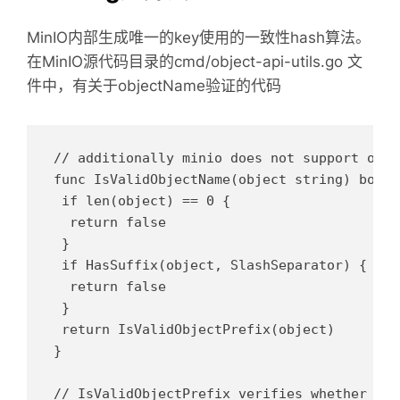
MinIO内部生成唯一的key使用的一致性hash算法。
在MinIO源代码目录的cmd/object-api-utils.go 文
件中，有关于objectName验证的代码
// additionally minio does not support obje
func IsValidObjectName(object string) bool {
 if len(object) == 0 {

  return false

 }

 if HasSuffix(object, SlashSeparator) {

  return false

 }

 return IsValidObjectPrefix(object)

}

// IsValidObjectPrefix verifies whether the