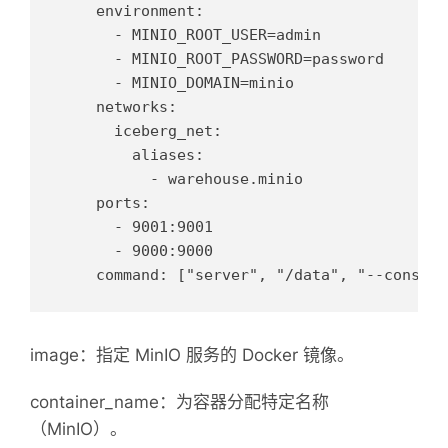
    environment:

      - MINIO_ROOT_USER=admin

      - MINIO_ROOT_PASSWORD=password

      - MINIO_DOMAIN=minio

    networks:

      iceberg_net:

        aliases:

          - warehouse.minio

    ports:

      - 9001:9001

      - 9000:9000

image：指定 MinIO 服务的 Docker 镜像。
container_name：为容器分配特定名称
（MinIO）。