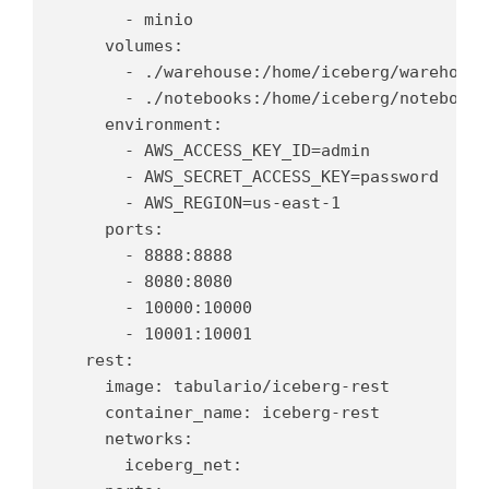
      - minio

    volumes:

      - ./warehouse:/home/iceberg/warehouse

      - ./notebooks:/home/iceberg/notebooks
    environment:

      - AWS_ACCESS_KEY_ID=admin

      - AWS_SECRET_ACCESS_KEY=password

      - AWS_REGION=us-east-1

    ports:

      - 8888:8888

      - 8080:8080

      - 10000:10000

      - 10001:10001

  rest:

    image: tabulario/iceberg-rest

    container_name: iceberg-rest

    networks:

      iceberg_net:
