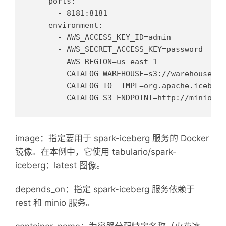
    ports:

      - 8181:8181

    environment:

      - AWS_ACCESS_KEY_ID=admin

      - AWS_SECRET_ACCESS_KEY=password

      - AWS_REGION=us-east-1

      - CATALOG_WAREHOUSE=s3://warehouse/

      - CATALOG_IO__IMPL=org.apache.iceberg
image：指定要用于 spark-iceberg 服务的 Docker
镜像。在本例中，它使用 tabulario/spark-
iceberg：latest 图像。
depends_on：指定 spark-iceberg 服务依赖于
rest 和 minio 服务。