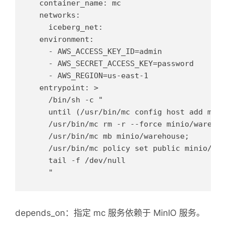
  container_name: mc

  networks:

    iceberg_net:

  environment:

    - AWS_ACCESS_KEY_ID=admin

    - AWS_SECRET_ACCESS_KEY=password

    - AWS_REGION=us-east-1

  entrypoint: >

    /bin/sh -c "

    until (/usr/bin/mc config host add mini
    /usr/bin/mc rm -r --force minio/warehous
    /usr/bin/mc mb minio/warehouse;

    /usr/bin/mc policy set public minio/war
    tail -f /dev/null

depends_on：指定 mc 服务依赖于 MinIO 服务。