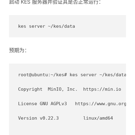
启动 KES 服务器并验证其是否正常运行：
预期为：
root@ubuntu:~/kes# kes server ~/kes/data

Copyright  MinIO, Inc.  https://min.io

License	GNU AGPLv3   https://www.gnu.org/licenses/agpl-3.0.html

Version	v0.22.3  	linux/amd64
