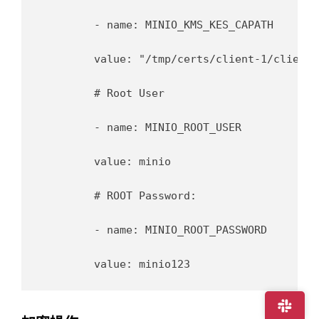
	- name: MINIO_KMS_KES_CAPATH

  	value: "/tmp/certs/client-1/client.crt"

	# Root User

	- name: MINIO_ROOT_USER

  	value: minio

	# ROOT Password:

	- name: MINIO_ROOT_PASSWORD
