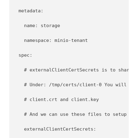
metadata:

  name: storage

  namespace: minio-tenant

spec:

  # externalClientCertSecrets is to share t
  # Under: /tmp/certs/client-0 You will find
  # client.crt and client.key

  # And we can use these files to setup KES
  externalClientCertSecrets:
