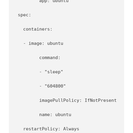
	app: ubuntu

spec:

  containers:

  - image: ubuntu

	command:

  	- "sleep"

  	- "604800"

	imagePullPolicy: IfNotPresent

	name: ubuntu

  restartPolicy: Always
