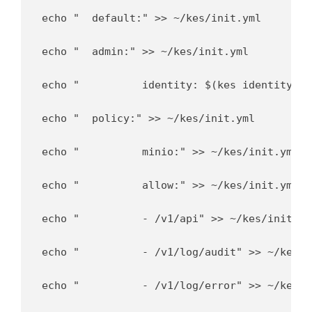
echo "  default:" >> ~/kes/init.yml

echo "	admin:" >> ~/kes/init.yml

echo "  	identity: $(kes identity of minio-admin.crt)" >> ~/kes/init.yml

echo "	policy:" >> ~/kes/init.yml

echo "  	minio:" >> ~/kes/init.yml

echo "    	allow:" >> ~/kes/init.yml

echo "    	- /v1/api" >> ~/kes/init.yml

echo "    	- /v1/log/audit" >> ~/kes/init.yml

echo "    	- /v1/log/error" >> ~/kes/init.yml
