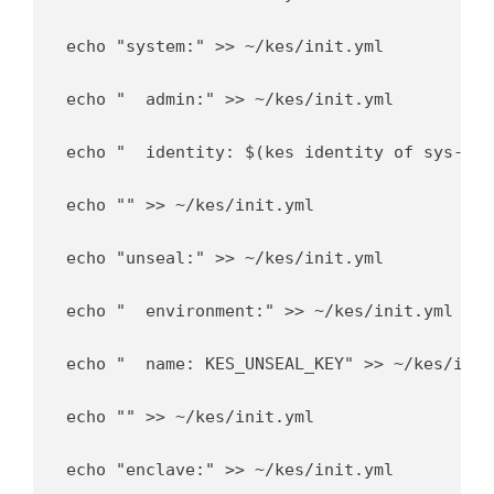
echo "system:" >> ~/kes/init.yml

echo "  admin:" >> ~/kes/init.yml

echo "	identity: $(kes identity of sys-admin.crt)" >> ~/kes/init.yml

echo "" >> ~/kes/init.yml

echo "unseal:" >> ~/kes/init.yml

echo "  environment:" >> ~/kes/init.yml

echo "	name: KES_UNSEAL_KEY" >> ~/kes/init.yml

echo "" >> ~/kes/init.yml

echo "enclave:" >> ~/kes/init.yml
