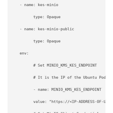
  - name: kes-minio

	type: Opaque

  - name: kes-minio-public

	type: Opaque

  env:

	# Set MINIO_KMS_KES_ENDPOINT

	# It is the IP of the Ubuntu Pod.

	- name: MINIO_KMS_KES_ENDPOINT

  	value: "https://<IP-ADDRESS-OF-UBUNTU-POD>:7373"
