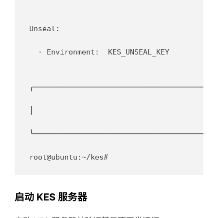
Unseal:

  · Environment:  KES_UNSEAL_KEY

╭──────────────────────────────────────────
│                                                    	Initialized KES v0.22.3 in /root/kes/data                           
╰──────────────────────────────────────────
启动 KES 服务器