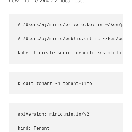
new --ip “10.244.2.7” localhost：
# /Users/aj/minio/private.key is ~/kes/priv
# /Users/aj/minio/public.crt is ~/kes/public
apiVersion: minio.min.io/v2

kind: Tenant
