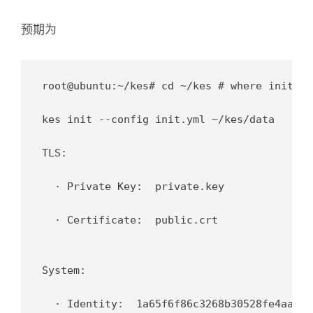
预期为
root@ubuntu:~/kes# cd ~/kes # where init.ym
kes init --config init.yml ~/kes/data

TLS:

  · Private Key:  private.key

  · Certificate:  public.crt

System:

  · Identity:  1a65f6f86c3268b30528fe4aab88