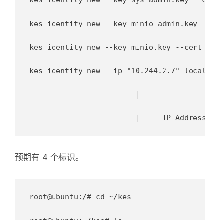
kes identity new --key minio-admin.key --ce
kes identity new --key minio.key --cert min
kes identity new --ip "10.244.2.7" localhos
                       	|

预期有 4 个标识。
root@ubuntu:/# cd ~/kes
