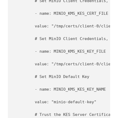
	# Set MinIO Client Credentials, it comes from kes-minio secret

	- name: MINIO_KMS_KES_CERT_FILE

  	value: "/tmp/certs/client-0/client.crt"

	# Set MinIO Client Credentials, it comes from kes-minio secret

	- name: MINIO_KMS_KES_KEY_FILE

  	value: "/tmp/certs/client-0/client.key"

	# Set MinIO Default Key

	- name: MINIO_KMS_KES_KEY_NAME

  	value: "minio-default-key"

	# Trust the KES Server Certificate, it comes from kes-minio-public secret
