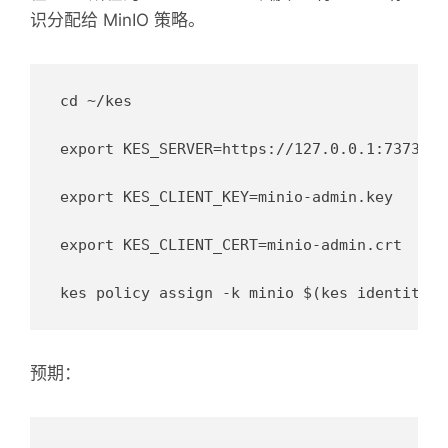
识分配给 MinIO 策略。
cd ~/kes

export KES_SERVER=https://127.0.0.1:7373

export KES_CLIENT_KEY=minio-admin.key

export KES_CLIENT_CERT=minio-admin.crt

预期：