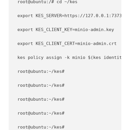
root@ubuntu:/# cd ~/kes

export KES_SERVER=https://127.0.0.1:7373

export KES_CLIENT_KEY=minio-admin.key

export KES_CLIENT_CERT=minio-admin.crt

kes policy assign -k minio $(kes identity o
root@ubuntu:~/kes#

root@ubuntu:~/kes#

root@ubuntu:~/kes#

root@ubuntu:~/kes#

root@ubuntu:~/kes#
