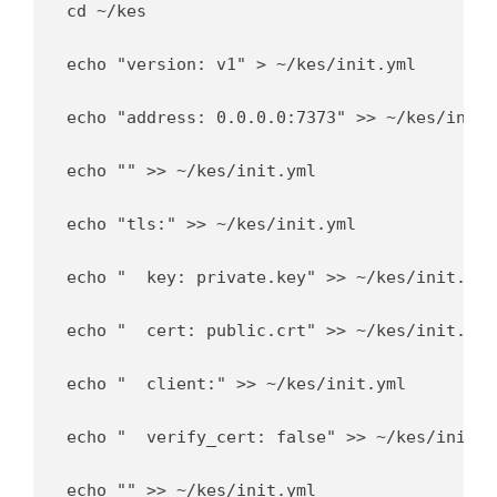
cd ~/kes

echo "version: v1" > ~/kes/init.yml

echo "address: 0.0.0.0:7373" >> ~/kes/init.y
echo "" >> ~/kes/init.yml

echo "tls:" >> ~/kes/init.yml

echo "  key: private.key" >> ~/kes/init.yml

echo "  cert: public.crt" >> ~/kes/init.yml

echo "  client:" >> ~/kes/init.yml

echo "	verify_cert: false" >> ~/kes/init.yml

echo "" >> ~/kes/init.yml
