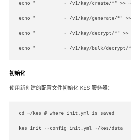
echo "    	- /v1/key/create/*" >> ~/kes/init.yml

echo "    	- /v1/key/generate/*" >> ~/kes/init.yml

echo "    	- /v1/key/decrypt/*" >> ~/kes/init.yml

初始化
使用新创建的配置文件初始化 KES 服务器：
cd ~/kes # where init.yml is saved
