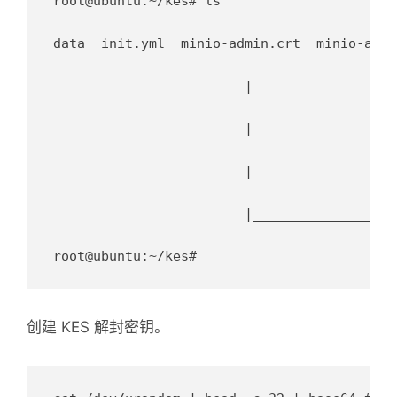
root@ubuntu:~/kes# ls

data  init.yml  minio-admin.crt  minio-admi
                  	|           	|          	|      	|                                	|            	|

                  	|           	|          	|__________|___ minio                       	|________________|___ kes-sys-admin

                  	|           	|

                  	|_______________|___ minio-admin

创建 KES 解封密钥。