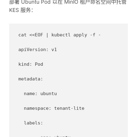
部署 Ubuntu Pod 以在 MinIO 租户命名空间中托管
KES 服务：
cat <<EOF | kubectl apply -f -

apiVersion: v1

kind: Pod

metadata:

  name: ubuntu

  namespace: tenant-lite

  labels:
