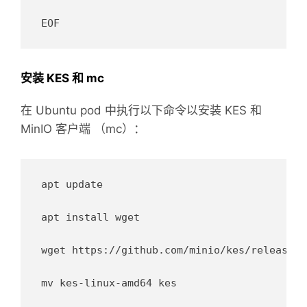
安装 KES 和 mc
在 Ubuntu pod 中执行以下命令以安装 KES 和
MinIO 客户端 （mc）：
apt update

apt install wget

wget https://github.com/minio/kes/releases/
mv kes-linux-amd64 kes
