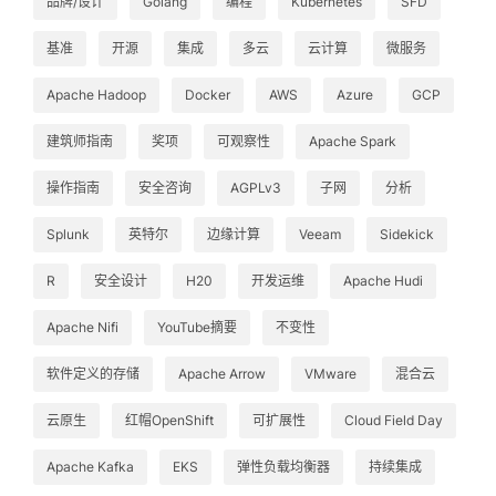
品牌/设计
Golang
编程
Kubernetes
SFD
基准
开源
集成
多云
云计算
微服务
Apache Hadoop
Docker
AWS
Azure
GCP
建筑师指南
奖项
可观察性
Apache Spark
操作指南
安全咨询
AGPLv3
子网
分析
Splunk
英特尔
边缘计算
Veeam
Sidekick
R
安全设计
H20
开发运维
Apache Hudi
Apache Nifi
YouTube摘要
不变性
软件定义的存储
Apache Arrow
VMware
混合云
云原生
红帽OpenShift
可扩展性
Cloud Field Day
Apache Kafka
EKS
弹性负载均衡器
持续集成